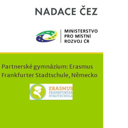
Partnerské gymnázium: Erasmus
Frankfurter Stadtschule, Německo