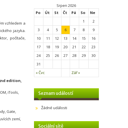
Srpen 2026
Po
Út
St
Čt
Pá
So
Ne
1
2
vým vzhledem a
3
4
5
6
7
8
9
ického jazyka.
tor, počítače,
10
11
12
13
14
15
16
17
18
19
20
21
22
23
24
25
26
27
28
29
30
31
« Čvc
Zář »
nd edition,
OM, iTools,
Seznam událostí
Žádné události
ady, Gate,
uvících zemí,
Sociální sítě