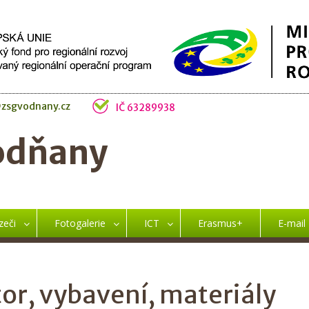
zsgvodnany.cz
IČ 63289938
odňany
zeči
Fotogalerie
ICT
Erasmus+
E-mail
or, vybavení, materiály