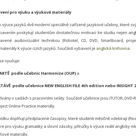
avení pro výuku a výukové materiály
 k výuce jazyků dvě moderní speciálně zařízené jazykové učebny, které s
bavením poskytují studentům dostatečnou motivaci ke studiu nejen angl
vené audiovizuální technikou (Robotel, CD, DVD, Smartboard, projek
materiály k výuce cizích jazyků. Součástí vybavení je
anglická knihovna
.
 se vyučuje:
ARTĚ podle učebnic Harmonize (OUP)
a
TÁVĚ podle učebnice NEW ENGLISH FILE 4th edition nebo INSIGHT 2
žívány v sadách s pracovními sešity. Součástí učebnice jsou iTUTOR, DVD-R
ject Online Practice materiály.
dku doplňují předplacené časopisy, které studenti měsíčně odebírají (Re
are pro výuku gramatiky a slovní zásoby, příručky k výuce reálií anglicky ml
hové materiály.