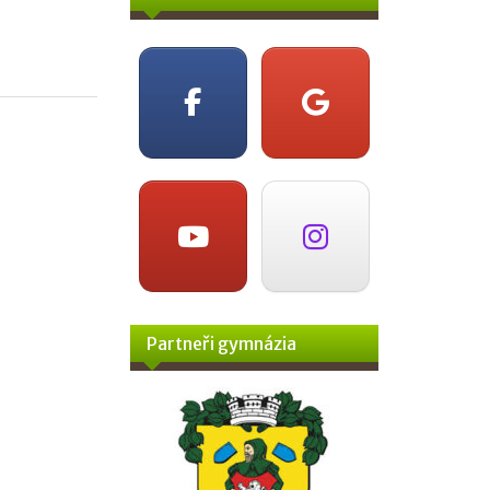
Partneři gymnázia