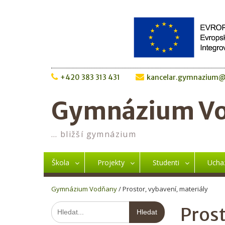
Skip
to
content
+420 383 313 431
kancelar.gymnazium@
Gymnázium V
… bližší gymnázium
Škola
Projekty
Studenti
Ucha
Gymnázium Vodňany
/
Prostor, vybavení, materiály
Hledat:
Prost