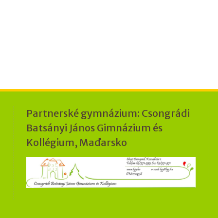
Partnerské gymnázium: Csongrádi
Batsányi János Gimnázium és
Kollégium, Maďarsko