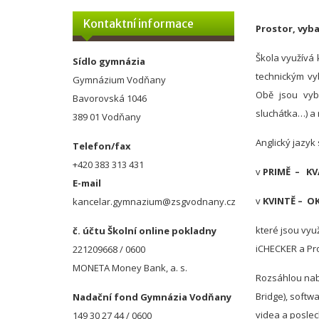
Kontaktní informace
Prostor, vyb
Škola využívá
Sídlo gymnázia
technickým vy
Gymnázium Vodňany
Obě jsou vyba
Bavorovská 1046
sluchátka…) a 
389 01 Vodňany
Anglický jazyk
Telefon/fax
+420 383 313 431
v
PRIMĚ – KV
E-mail
v
KVINTĚ – OK
kancelar.gymnazium@zsgvodnany.cz
které jsou vyu
č. účtu Školní online pokladny
iCHECKER a Pro
221209668 / 0600
MONETA Money Bank, a. s.
Rozsáhlou nabí
Bridge), softw
Nadační fond Gymnázia Vodňany
videa a poslec
149 30 27 44 / 0600