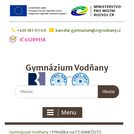
Skip
to
content
+420 383 313 431
kancelar.gymnazium@zsgvodnany.cz
IČ 63289938
Gymnázium Vodňany
… bližší gymnázium
Hledat:
Menu
Gymnázium Vodňany
/
Přihláška na PZ NANEČISTO