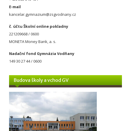
E-mail
kancelar.gymnazium@zsgvodnany.cz
č. účtu Školní online pokladny
221209668 / 0600
MONETA Money Bank, a. s.
Nadační fond Gymnázia Vodňany
149 30 27 44 / 0600
Budova školy a vchod GV