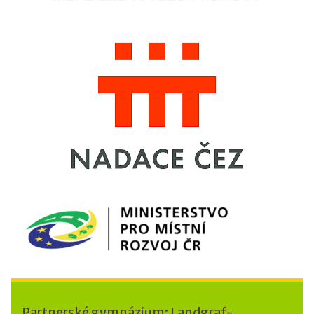
Partnerské gymnázium: Landgraf-