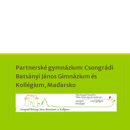
Partnerské gymnázium: Csongrádi
Batsányi János Gimnázium és
Kollégium, Maďarsko