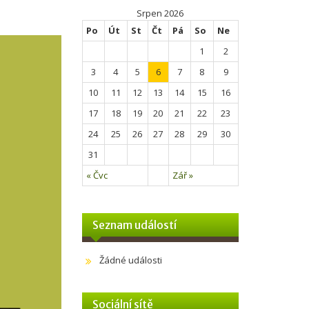
Srpen 2026
Po
Út
St
Čt
Pá
So
Ne
1
2
3
4
5
6
7
8
9
10
11
12
13
14
15
16
17
18
19
20
21
22
23
24
25
26
27
28
29
30
31
« Čvc
Zář »
Seznam událostí
Žádné události
Sociální sítě