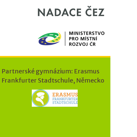
Partnerské gymnázium: Erasmus
Frankfurter Stadtschule, Německo