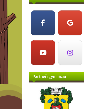
Partneři gymnázia