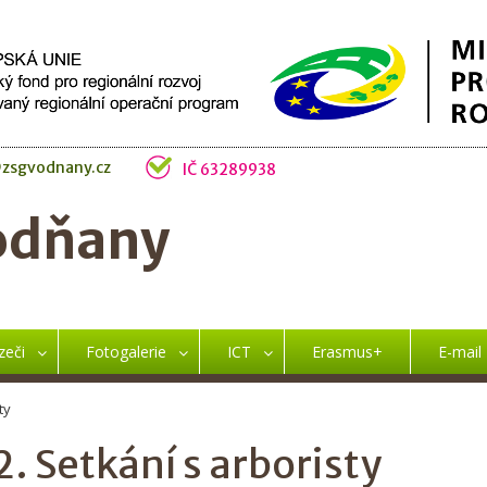
zsgvodnany.cz
IČ 63289938
odňany
zeči
Fotogalerie
ICT
Erasmus+
E-mail
ty
. Setkání s arboristy