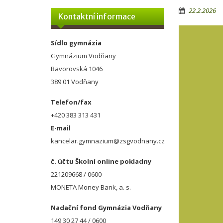
22.2.2026
Kontaktní informace
Sídlo gymnázia
Gymnázium Vodňany
Bavorovská 1046
389 01 Vodňany
Telefon/fax
+420 383 313 431
E-mail
kancelar.gymnazium@zsgvodnany.cz
č. účtu Školní online pokladny
221209668 / 0600
MONETA Money Bank, a. s.
Nadační fond Gymnázia Vodňany
149 30 27 44 / 0600