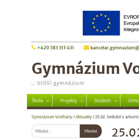
Skip
to
content
+420 383 313 431
kancelar.gymnazium@
Gymnázium V
… bližší gymnázium
Škola
Projekty
Studenti
Ucha
Gymnázium Vodňany
/
Aktuality
/
25.02. Setkání s arboris
Hledat:
25.02