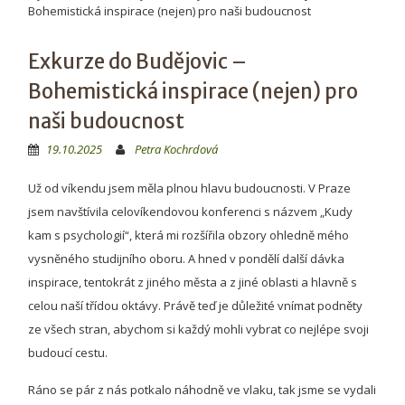
Bohemistická inspirace (nejen) pro naši budoucnost
Exkurze do Budějovic –
Bohemistická inspirace (nejen) pro
naši budoucnost
19.10.2025
Petra Kochrdová
Už od víkendu jsem měla plnou hlavu budoucnosti. V Praze
jsem navštívila celovíkendovou konferenci s názvem „Kudy
kam s psychologií“, která mi rozšířila obzory ohledně mého
vysněného studijního oboru. A hned v pondělí další dávka
inspirace, tentokrát z jiného města a z jiné oblasti a hlavně s
celou naší třídou oktávy. Právě teď je důležité vnímat podněty
ze všech stran, abychom si každý mohli vybrat co nejlépe svoji
budoucí cestu.
Ráno se pár z nás potkalo náhodně ve vlaku, tak jsme se vydali