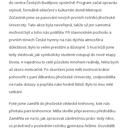
do centra Českých Budějovic společně. Program začal opravdu
stylově, formálně oblečení v kulturním domě Metropol.
Zúčastnili jsme se pasování nových prvních ročníků Jihočeské
Univerzity. Tato akce byla neveřejná, takže už jen samotná
možnost být u toho nás potěšila. Při slavnostním pochodu a
prvních tónech České hymny na nás dýchla atmosféra
důležitosti. Bylo to velmi prestižní a důstojné. S husí kůží jsme
tedy sledovali, jak symbolicky studenti vstupují do nové etapy
života. A najednou to celé působilo mnohem reálněji, řekla bych
až skoro motivačně. Po skončení jsme měli možnost krátce
pohovořit s paní děkankou Jihočeské Univerzity, zodpověděla
na naše dotazy a popřála nám hodně štěstí. Bylo to moc milé
setkání.
Poté jsme zamířili do Jihočeské vědecké knihovny, kde nás
přivítala paní knihovnice. Měla skvěle připravenou přednášku.
Zaměřila se na to, jak zpracovat závěrečnou práci- tedy něco,
co právě teď v posledním ročníku gymnázia řešíme. Dozvěděli