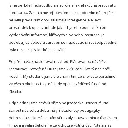
jsme se, kde hledat odborné zdroje a jak efektivně pracovat s
literaturou. Zaujala mě její otevřenost k moderním nástrojům-
mluvila především o využití umělé inteligence. Ne jako
prostředek k opisování, ale jako chytrého pomocníka při
vyhledávání informací, klíčových slov nebo inspirace. Je
potřeba jít s dobou a zároveň se naučit zacházet zodpovědně.
Bylo to velmi praktické a aktuální.
Po přednášce následoval rozchod. Plánovanou návštěvu
restaurace Potrefená Husa jsme kvůli času, který nás tlačil,
nestihli. My studenti jsme ale známí tím, že si prostě poradíme
za všech okolností, vyhrál tedy opět osvědčený fastfood.
Klasika.
Odpoledne jsme strávili přímo na Jihočeské univerzitě. Na
starost nás celou dobu měly 3 studentky pedagogiky-
dobrovolnice, které se nám věnovaly s nasazením a úsměvem.
Tímto jim velmi děkujeme za ochotu a vstřícnost. Poté si nás