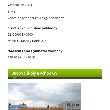
+420 383 313 431
E-mail
kancelar.gymnazium@zsgvodnany.cz
č. účtu Školní online pokladny
221209668 / 0600
MONETA Money Bank, a. s.
Nadační fond Gymnázia Vodňany
149 30 27 44 / 0600
Budova školy a vchod GV