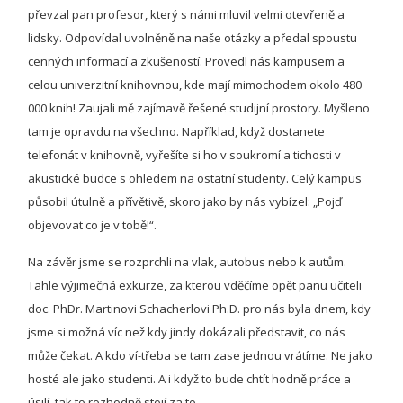
převzal pan profesor, který s námi mluvil velmi otevřeně a
lidsky. Odpovídal uvolněně na naše otázky a předal spoustu
cenných informací a zkušeností. Provedl nás kampusem a
celou univerzitní knihovnou, kde mají mimochodem okolo 480
000 knih! Zaujali mě zajímavě řešené studijní prostory. Myšleno
tam je opravdu na všechno. Například, když dostanete
telefonát v knihovně, vyřešíte si ho v soukromí a tichosti v
akustické budce s ohledem na ostatní studenty. Celý kampus
působil útulně a přívětivě, skoro jako by nás vybízel: „Pojď
objevovat co je v tobě!“.
Na závěr jsme se rozprchli na vlak, autobus nebo k autům.
Tahle výjimečná exkurze, za kterou vděčíme opět panu učiteli
doc. PhDr. Martinovi Schacherlovi Ph.D. pro nás byla dnem, kdy
jsme si možná víc než kdy jindy dokázali představit, co nás
může čekat. A kdo ví-třeba se tam zase jednou vrátíme. Ne jako
hosté ale jako studenti. A i když to bude chtít hodně práce a
úsilí, tak to rozhodně stojí za to.