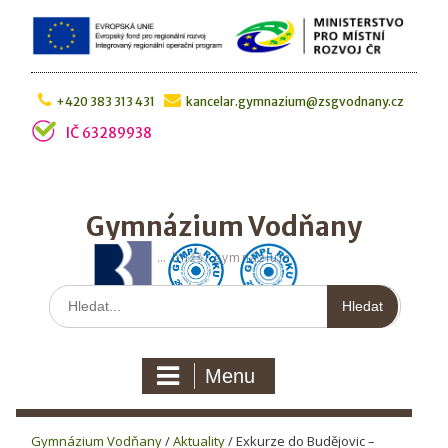
Skip
to
content
+420 383 313 431
kancelar.gymnazium@zsgvodnany.cz
IČ 63289938
Gymnázium Vodňany
… bližší gymnázium
Hledat:
Menu
Gymnázium Vodňany
/
Aktuality
/
Exkurze do Budějovic –