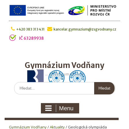
Skip
to
content
+420 383 313 431
kancelar.gymnazium@zsgvodnany.cz
IČ 63289938
Gymnázium Vodňany
… bližší gymnázium
Hledat:
Menu
Gymnázium Vodňany
/
Aktuality
/
Geologická olympiáda