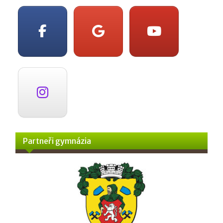
Partneři gymnázia