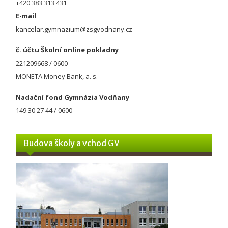
+420 383 313 431
E-mail
kancelar.gymnazium@zsgvodnany.cz
č. účtu Školní online pokladny
221209668 / 0600
MONETA Money Bank, a. s.
Nadační fond Gymnázia Vodňany
149 30 27 44 / 0600
Budova školy a vchod GV