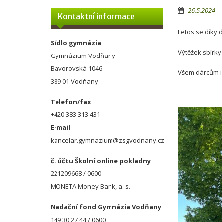
26.5.2024
Kontaktní informace
Letos se díky 
Sídlo gymnázia
Výtěžek sbírky
Gymnázium Vodňany
Bavorovská 1046
Všem dárcům i
389 01 Vodňany
Mgr.
Telefon/fax
+420 383 313 431
E-mail
kancelar.gymnazium@zsgvodnany.cz
č. účtu Školní online pokladny
221209668 / 0600
MONETA Money Bank, a. s.
Nadační fond Gymnázia Vodňany
149 30 27 44 / 0600