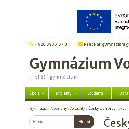
Skip
to
content
+420 383 313 431
kancelar.gymnazium@
Gymnázium V
… bližší gymnázium
Škola
Projekty
Studenti
Ucha
Gymnázium Vodňany
/
Aktuality
/
Český den proti rakovi
Hledat:
Česk