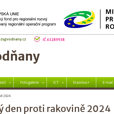
zsgvodnany.cz
IČ 63289938
odňany
zeči
Fotogalerie
ICT
Erasmus+
E-mail
ně 2024
ý den proti rakovině 2024