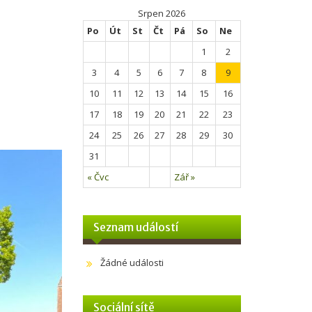
Srpen 2026
Po
Út
St
Čt
Pá
So
Ne
1
2
3
4
5
6
7
8
9
10
11
12
13
14
15
16
17
18
19
20
21
22
23
24
25
26
27
28
29
30
31
« Čvc
Zář »
Seznam událostí
Žádné události
Sociální sítě