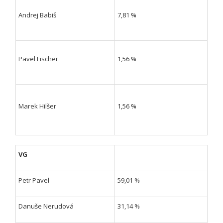
Andrej Babiš
7,81 %
Pavel Fischer
1,56 %
Marek Hilšer
1,56 %
VG
Petr Pavel
59,01 %
Danuše Nerudová
31,14 %