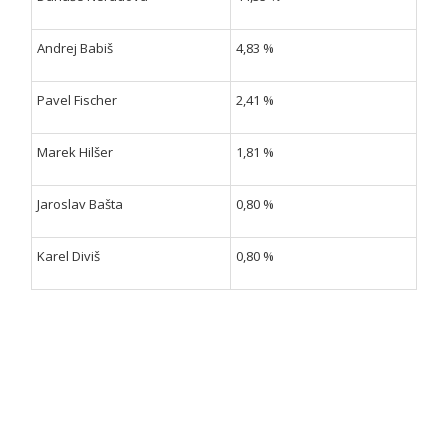
Andrej Babiš
4,83 %
Pavel Fischer
2,41 %
Marek Hilšer
1,81 %
Jaroslav Bašta
0,80 %
Karel Diviš
0,80 %