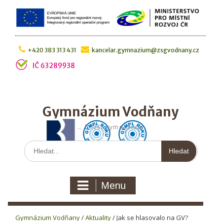
Skip
to
content
+420 383 313 431
kancelar.gymnazium@zsgvodnany.cz
IČ 63289938
Gymnázium Vodňany
… bližší gymnázium
Hledat:
Menu
Gymnázium Vodňany
/
Aktuality
/
Jak se hlasovalo na GV?