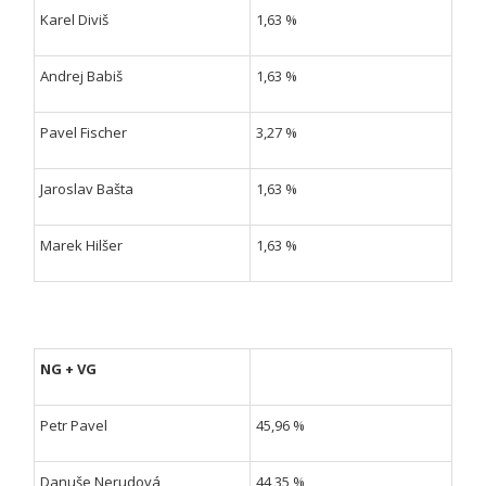
Karel Diviš
1,63 %
Andrej Babiš
1,63 %
Pavel Fischer
3,27 %
Jaroslav Bašta
1,63 %
Marek Hilšer
1,63 %
NG + VG
Petr Pavel
45,96 %
Danuše Nerudová
44,35 %