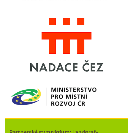
Partnerské gymnázium: Landgraf-