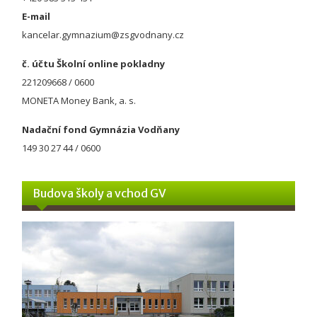
E-mail
kancelar.gymnazium@zsgvodnany.cz
č. účtu Školní online pokladny
221209668 / 0600
MONETA Money Bank, a. s.
Nadační fond Gymnázia Vodňany
149 30 27 44 / 0600
Budova školy a vchod GV