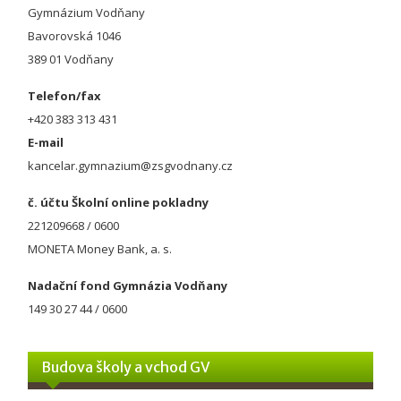
Gymnázium Vodňany
Bavorovská 1046
389 01 Vodňany
Telefon/fax
+420 383 313 431
E-mail
kancelar.gymnazium@zsgvodnany.cz
č. účtu Školní online pokladny
221209668 / 0600
MONETA Money Bank, a. s.
Nadační fond Gymnázia Vodňany
149 30 27 44 / 0600
Budova školy a vchod GV