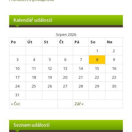
Kalendář událostí
Srpen 2026
Po
Út
St
Čt
Pá
So
Ne
1
2
3
4
5
6
7
8
9
10
11
12
13
14
15
16
17
18
19
20
21
22
23
24
25
26
27
28
29
30
31
« Čvc
Zář »
Seznam událostí