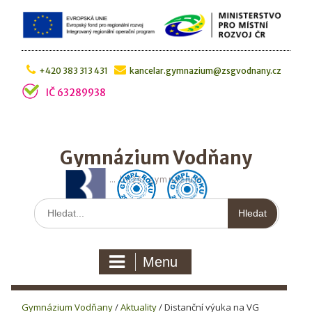
Skip
to
content
+420 383 313 431
kancelar.gymnazium@zsgvodnany.cz
IČ 63289938
Gymnázium Vodňany
… bližší gymnázium
Hledat:
Menu
Gymnázium Vodňany
/
Aktuality
/
Distanční výuka na VG