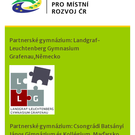
Partnerské gymnázium: Landgraf-
Leuchtenberg Gymnasium
Grafenau,Německo
Partnerské gymnázium: Csongrádi Batsányi
János Gimnázium és Kollégium, Maďarsko