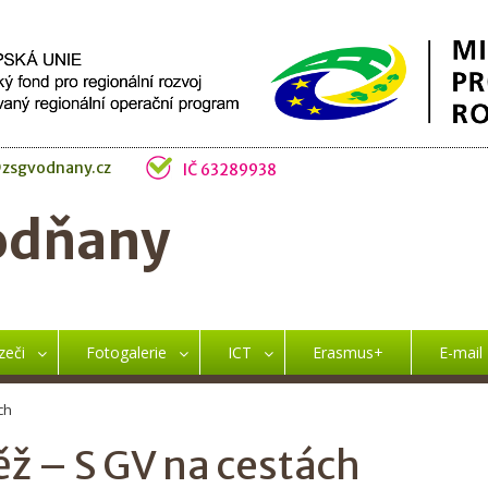
zsgvodnany.cz
IČ 63289938
odňany
zeči
Fotogalerie
ICT
Erasmus+
E-mail
ch
ž – S GV na cestách