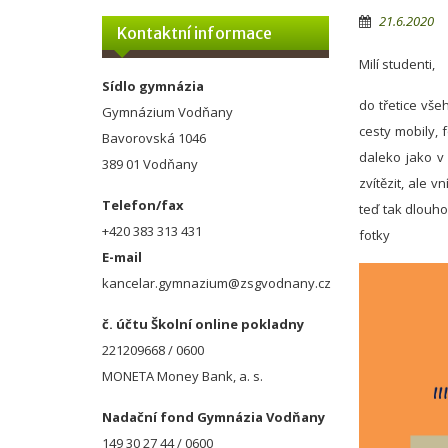
21.6.2020
Kontaktní informace
Milí studenti,
Sídlo gymnázia
do třetice vše
Gymnázium Vodňany
cesty mobily,
Bavorovská 1046
daleko jako v 
389 01 Vodňany
zvítězit, ale 
Telefon/fax
teď tak dlouh
+420 383 313 431
fotky
E-mail
kancelar.gymnazium@zsgvodnany.cz
č. účtu Školní online pokladny
221209668 / 0600
MONETA Money Bank, a. s.
Nadační fond Gymnázia Vodňany
149 30 27 44 / 0600