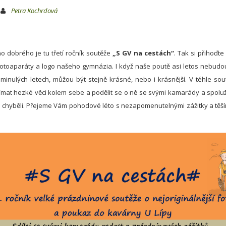
Petra Kochrdová
ho dobrého je tu třetí ročník soutěže
„S GV na cestách“
. Tak si přihoďt
 fotoaparáty a logo našeho gymnázia. I když naše poutě asi letos nebudo
minulých letech, můžou být stejně krásné, nebo i krásnější. V téhle sou
vnímat hezké věci kolem sebe a podělit se o ně se svými kamarády a spolu
o chyběli. Přejeme Vám pohodové léto s nezapomenutelnými zážitky a těš