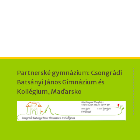
Partnerské gymnázium: Csongrádi
Batsányi János Gimnázium és
Kollégium, Maďarsko