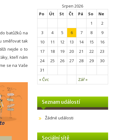
Srpen 2026
Po
Út
St
Čt
Pá
So
Ne
1
2
3
4
5
6
7
8
9
e do batůžků na
u směřovat tak
10
11
12
13
14
15
16
těži nejde o to
17
18
19
20
21
22
23
žáky, kteří nám
24
25
26
27
28
29
30
íme se na Vaše
31
« Čvc
Zář »
Seznam událostí
Žádné události
Sociální sítě