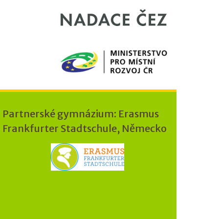
Partnerské gymnázium: Erasmus
Frankfurter Stadtschule, Německo