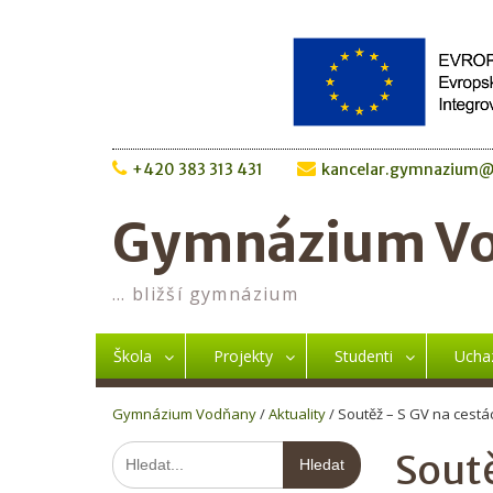
Skip
to
content
+420 383 313 431
kancelar.gymnazium@
Gymnázium V
… bližší gymnázium
Škola
Projekty
Studenti
Ucha
Gymnázium Vodňany
/
Aktuality
/
Soutěž – S GV na cestá
Hledat:
Soutě