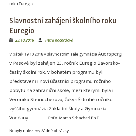
roku Euregio
Slavnostní zahájení školního roku
Euregio
23.10.2018
Petra Kochrdová
Auersperg
V pátek 19.10.2018 v slavnostním sále gymnázia
v Pasově byl zahájen 23. ročník Euregio Bavorsko-
český školní rok. V bohatém programu byli
představeni i noví účastníci programu ročního
pobytu na zahraniční škole, mezi kterými byla i
Veronika Steinocherová, žákyně druhé ročníku
vyššího gymnázia Základní školy a Gymnázia
Vodňany.
PhDr. Martin Schacherl Ph.D.
Nebyly nalezeny žádné obrázky