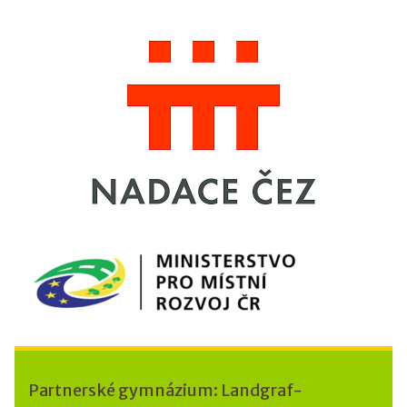
Partnerské gymnázium: Landgraf-