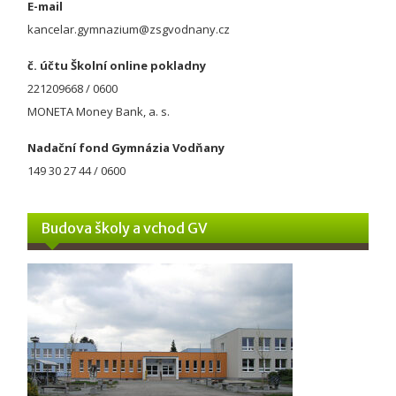
E-mail
kancelar.gymnazium@zsgvodnany.cz
č. účtu Školní online pokladny
221209668 / 0600
MONETA Money Bank, a. s.
Nadační fond Gymnázia Vodňany
149 30 27 44 / 0600
Budova školy a vchod GV