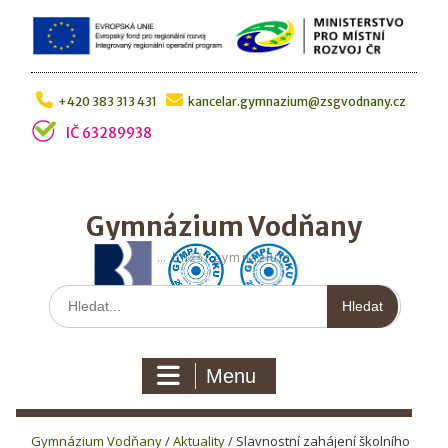
Skip
to
content
+420 383 313 431
kancelar.gymnazium@zsgvodnany.cz
IČ 63289938
Gymnázium Vodňany
… bližší gymnázium
Hledat:
Menu
Gymnázium Vodňany
/
Aktuality
/
Slavnostní zahájení školního