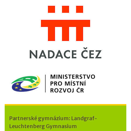
Partnerské gymnázium: Landgraf-
Leuchtenberg Gymnasium