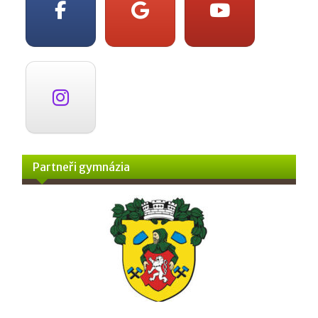
Partneři gymnázia