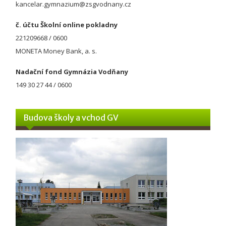
kancelar.gymnazium@zsgvodnany.cz
č. účtu Školní online pokladny
221209668 / 0600
MONETA Money Bank, a. s.
Nadační fond Gymnázia Vodňany
149 30 27 44 / 0600
Budova školy a vchod GV