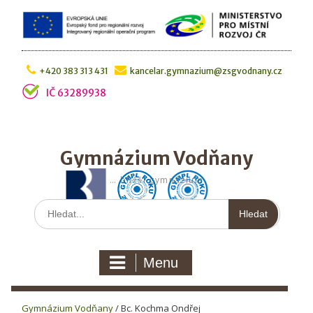
Skip
to
content
+420 383 313 431
kancelar.gymnazium@zsgvodnany.cz
IČ 63289938
Gymnázium Vodňany
… bližší gymnázium
Hledat:
Menu
Gymnázium Vodňany
/
Bc. Kochma Ondřej