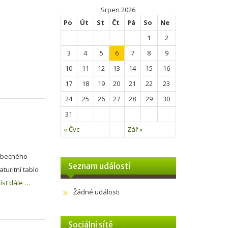
Srpen 2026
Po
Út
St
Čt
Pá
So
Ne
1
2
3
4
5
6
7
8
9
10
11
12
13
14
15
16
17
18
19
20
21
22
23
24
25
26
27
28
29
30
31
« Čvc
Zář »
eobecného
Seznam událostí
turitní tablo
íst dále …
Žádné události
Sociální sítě