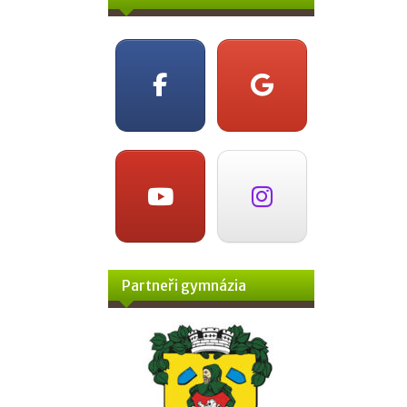
Partneři gymnázia