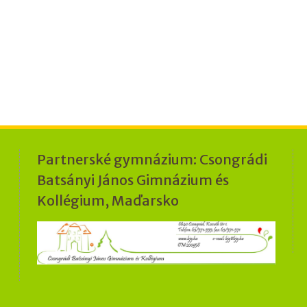
Partnerské gymnázium: Csongrádi
Batsányi János Gimnázium és
Kollégium, Maďarsko