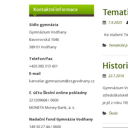
Kontaktní informace
Temati
1.9.2025
Sídlo gymnázia
Gymnázium Vodňany
Ke stažení: T
Bavorovská 1046
Tematické p
389 01 Vodňany
Telefon/fax
Histor
+420 383 313 431
E-mail
22.7.2016
kancelar.gymnazium@zsgvodnany.cz
Gymnázium Vod
č. účtu Školní online pokladny
středoškolskéh
221209668 / 0600
je již z roku 
MONETA Money Bank, a. s.
Škola
Nadační fond Gymnázia Vodňany
149 30 27 44 / 0600