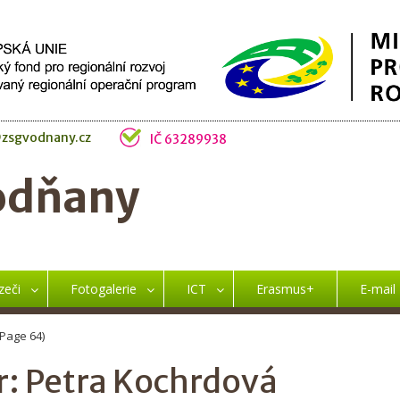
zsgvodnany.cz
IČ 63289938
odňany
zeči
Fotogalerie
ICT
Erasmus+
E-mail
Page 64)
r:
Petra Kochrdová