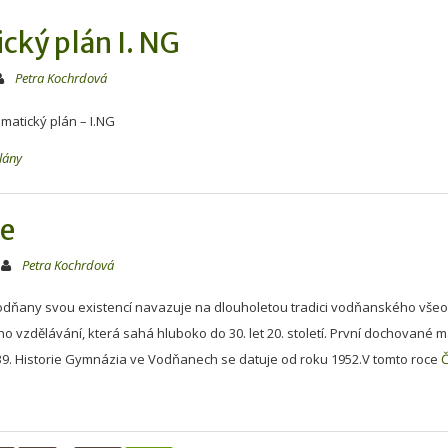
cký plán I. NG
Petra Kochrdová
ematický plán – I.NG
lány
ie
Petra Kochrdová
ňany svou existencí navazuje na dlouholetou tradici vodňanského vš
o vzdělávání, která sahá hluboko do 30. let 20. století. První dochované ma
1939. Historie Gymnázia ve Vodňanech se datuje od roku 1952.V tomto roce
Č