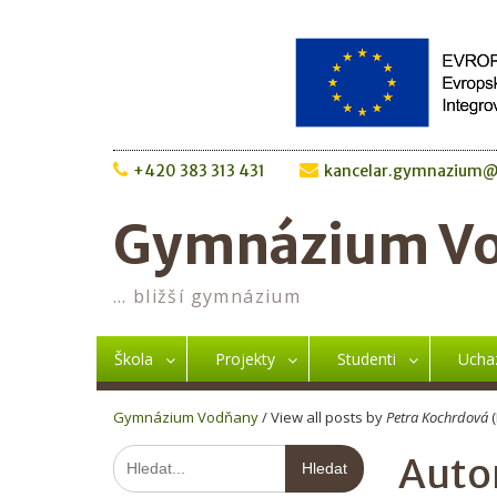
Skip
to
content
+420 383 313 431
kancelar.gymnazium@
Gymnázium V
… bližší gymnázium
Škola
Projekty
Studenti
Ucha
Gymnázium Vodňany
/
View all posts by
Petra Kochrdová
(
Hledat:
Auto