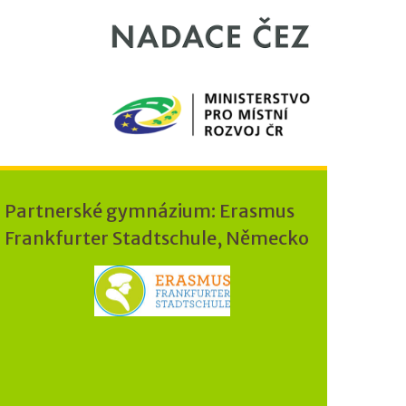
Partnerské gymnázium: Erasmus
Frankfurter Stadtschule, Německo