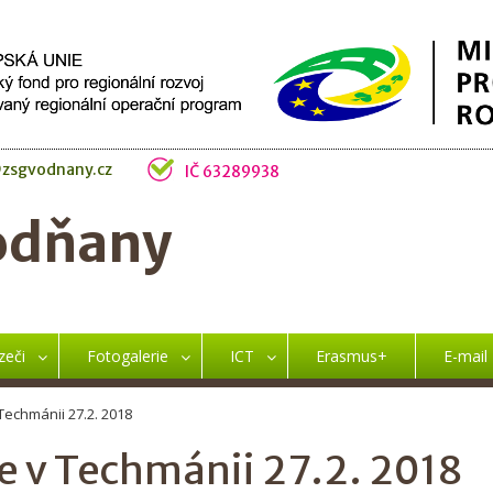
zsgvodnany.cz
IČ 63289938
odňany
zeči
Fotogalerie
ICT
Erasmus+
E-mail
 Techmánii 27.2. 2018
e v Techmánii 27.2. 2018