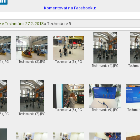
Komentovat na Facebooku:
e v Techmánii 27.2. 2018
»
Techmánie 5
1).JPG
Techmania (2).JPG
Techmania (3).JPG
Techmania (4).JPG
Techman
Techmania (8).JPG
Techmania (9).JPG
Techman
6).JPG
Techmania (7).JPG