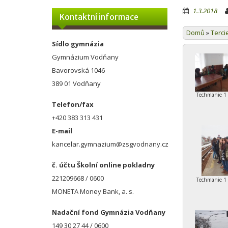
1.3.2018
Kontaktní informace
Domů
»
Terci
Sídlo gymnázia
Gymnázium Vodňany
Bavorovská 1046
389 01 Vodňany
Techmanie 1 
Telefon/fax
+420 383 313 431
E-mail
kancelar.gymnazium@zsgvodnany.cz
č. účtu Školní online pokladny
221209668 / 0600
Techmanie 1 
MONETA Money Bank, a. s.
Nadační fond Gymnázia Vodňany
149 30 27 44 / 0600