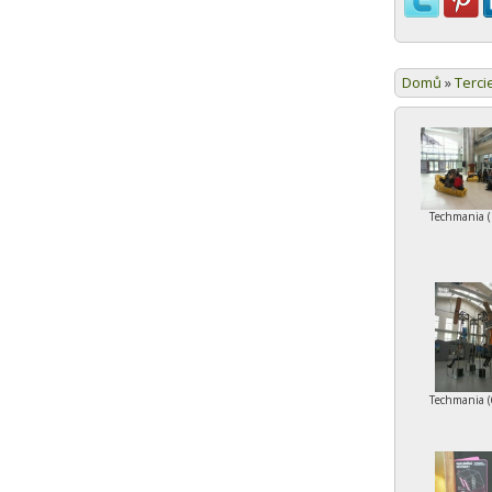
Domů
»
Terci
Techmania (
Techmania (