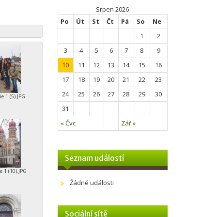
Srpen 2026
Po
Út
St
Čt
Pá
So
Ne
1
2
3
4
5
6
7
8
9
10
11
12
13
14
15
16
17
18
19
20
21
22
23
24
25
26
27
28
29
30
e 1 (5).JPG
31
« Čvc
Zář »
Seznam událostí
e 1 (10).JPG
Žádné události
Sociální sítě