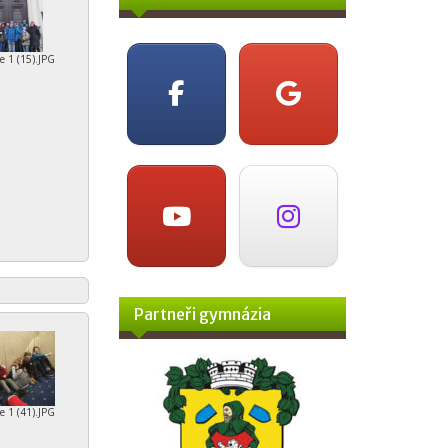
e 1 (15).JPG
Partneři gymnázia
e 1 (41).JPG