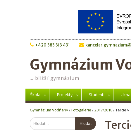
Skip
to
content
+420 383 313 431
kancelar.gymnazium@
Gymnázium V
… bližší gymnázium
Škola
Projekty
Studenti
Ucha
Gymnázium Vodňany
/
Fotogalerie
/
2017/2018
/
Tercie v
Hledat:
Terci